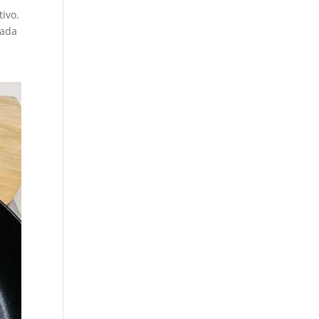
tivo.
rada