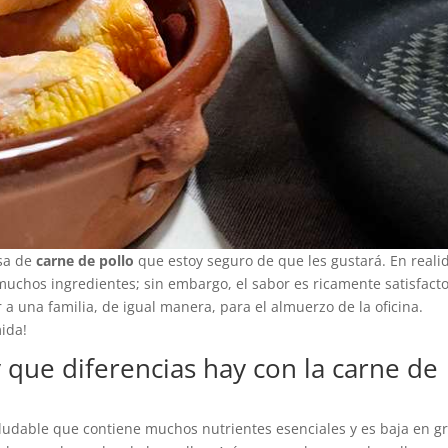
osa de
carne de pollo
que estoy seguro de que les gustará. En reali
 muchos ingredientes; sin embargo, el sabor es ricamente satisfacto
 a una familia, de igual manera, para el almuerzo de la oficina.
mida!
y que diferencias hay con la carne de
aludable que contiene muchos nutrientes esenciales y es baja en gr