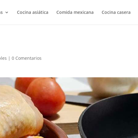
as
Cocina asiática
Comida mexicana
Cocina casera
bles
|
0 Comentarios