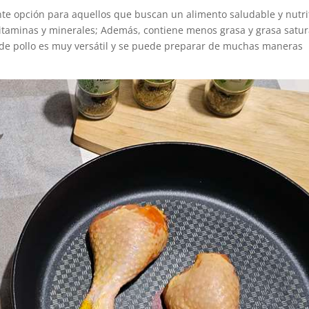
nte opción para aquellos que buscan un alimento saludable y nutri
vitaminas y minerales; Además, contiene menos grasa y grasa satu
e de pollo es muy versátil y se puede preparar de muchas maneras