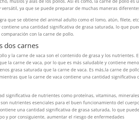
ho, muslos y alas de los pollos. Así es como, la carne de pollo es 
 versátil, ya que se puede preparar de muchas maneras diferente
gra que se obtiene del animal adulto como el lomo, atún, filete, etc
 contiene una cantidad significativa de grasa saturada, lo que pu
comparación con la carne de pollo.
as dos carnes
ollo y la carne de vaca son el contenido de grasa y los nutrientes. E
 que la carne de vaca, por lo que es más saludable y contiene men
menos grasa saturada que la carne de vaca. Es más,la carne de poll
mientras que la carne de vaca contiene una cantidad significativa 
d significativa de nutrientes como proteínas, vitaminas, minerales
 son nutrientes esenciales para el buen funcionamiento del cuerpo
 contiene una cantidad significativa de grasa saturada, lo que pued
erpo y por consiguiente, aumentar el riesgo de enfermedades